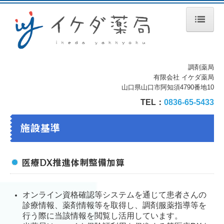
ホーム
処方箋の受付
調剤薬局
有限会社 イケダ薬局
山口県山口市阿知須4790番地10
ジェネリック薬について
TEL：
0836-65-5433
店舗案内
施設基準
会社案内
施設基準
医療DX推進体制整備加算
採用情報
オンライン資格確認等システムを通じて患者さんの
薬剤師（正社員）募集
診療情報、薬剤情報等を取得し、調剤服薬指導等を
行う際に当該情報を閲覧し活用しています。
薬剤師（パート）募集