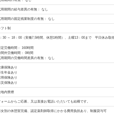
試用期間の給与差異の有無：
なし
試用期間の固定残業制度の有無：
なし
シフト制
8：30 ～ 18：00（実働7,5時間、休憩1時間）、土曜13：00まで 平日休み取
所定労働時間：
160時間
時間外労働時間：
0時間
試用期間の労働時間差異の有無：
なし
健康保険あり
厚生年金あり
雇用保険あり
労災保険あり
敷地内禁煙
フォームからご応募、又は直接お電話いただいても結構です。
男女別の休憩室完備、認定薬剤師取得にかかる費用負担あり、制服貸与可