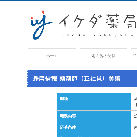
ホーム
処方箋の受付
ジ
採用情報 薬剤師（正社員）募集
職種
職務内容
応募条件