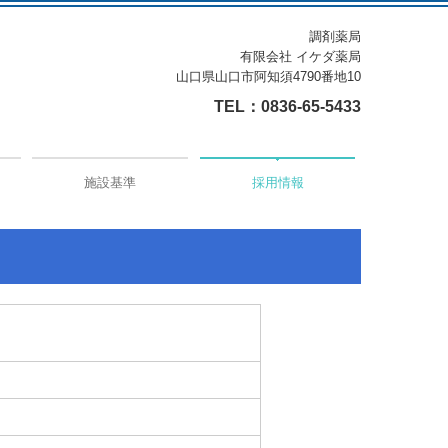
調剤薬局
有限会社 イケダ薬局
山口県山口市阿知須4790番地10
TEL：
0836-65-5433
施設基準
採用情報
薬剤師（正社員）募集
薬剤師（パート）募集