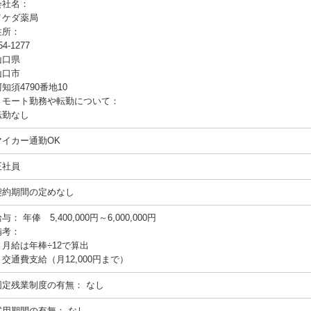
会社名：
イケダ薬局
住所：
54-1277
山口県
山口市
知須4790番地10
リモート勤務や転勤について：
転勤なし
マイカー通勤OK
正社員
契約期間の定めなし
給与：
年俸 5,400,000円～6,000,000円
備考：
・月給は年棒÷12で算出
・交通費支給（月12,000円まで）
固定残業制度の有無：
なし
試用期間の有無：
なし